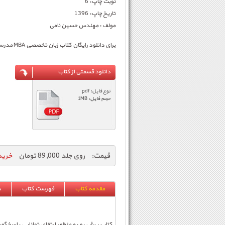
نوبت چاپ: 6
تاریخ چاپ: 1396
مولف : مهندس حسین نامی
برای دانلود رایگان کتاب زبان تخصصی MBA مدرسان شریف (بخشی از کتاب) برروی لینک زیر کلیک نمایید.
دانلود قسمتی از کتاب
نوع فایل: pdf
حجم فایل: 1MB
قیمت:
روی جلد 89,000 تومان
خرید ا
مقدمه کتاب
فهرست کتاب
د