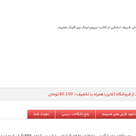
ز فروشگاه آنلاین(همراه با تخفیف): 80,100 تومان
انلود فایل های ضمیمه
رفع اشکالات درسی
نظرات شما