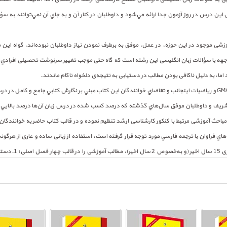
اين درس در روز آزمون جدا ارائه مي‌شود و داوطلبان در كنار آن و به جاي آن نمي‌توانند به 
موزشی موجود در اين حوزه، در عمل، موفق به برطرف نمودن نیاز داوطلبان نبوده‌اند. گواه این
جهه با سؤالات زبان انگلیسی این رشته است که گاه حتی موجب تغییر سرنوشت تحصیلی افرادي ش
ما، به دلیل ناکافی بودن مطالب در دستیابی به نتیجه‌ی دلخواه ناکام ماندند.
چنین نیازی در كنار استقبال خوب از كتاب‌هاي GMAT و رياضيات اينجانب و تقاضاي خوانندگان اين كتاب مبني بر نگارش كتابي ج
 شريف و داوطلبان موفق سال‌هاي گذشته كه درصد كسب شده در درس زبان آن‌ها درصد بالايي ب
باحث آموزشی مرتبط با کنکور کارشناسی ارشد تنظیم نموده و در قالب کتاب حاضر به خوانندگان مح
هاي فراوان با ترجمه فارسي مورد توجه قرار گرفته است، استفاده از زبانی ساده و عاری از هرگو
 محتواي هر يك از فصول به‌ طور مفصل توضيح داده شده است.
مشتمل بر هفده بخش مبتنی بر پرکاربردترین مباحث گرامری بوده و در جریان آموزش، مطالب به
هر مطلب آموزشی، مثال‌های مناسب، نمونه سؤالات طبقه‌بندی شده و سؤالات تألیفی متنوعی ارائ