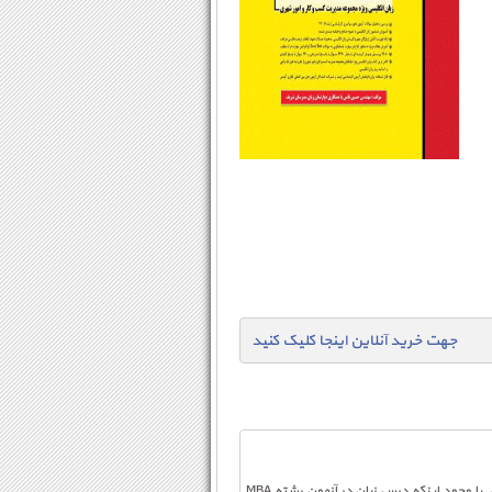
جهت خرید آنلاین اینجا کلیک کنید
CHAPTER ONE
کتاب پيش رو به منظور ارتقای توانایی پاسخگویی به سؤالات زبان انگلیسی داوطلبان مقطع کارشناسی ارشد در رشته‌ی MBA تألیف شده است. با وجود اينكه درس زبان در آزمون رشته MBA
((
 Schools and Organizational Structures